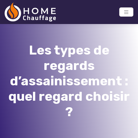
Les types de
regards
d’assainissement :
quel regard choisir
?