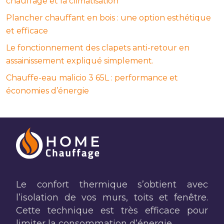
chauffage et la climatisation
Plancher chauffant en bois : une option esthétique
et efficace
Le fonctionnement des clapets anti-retour en
assainissement expliqué simplement.
Chauffe-eau malicio 3 65L : performance et
économies d’énergie
Le confort thermique s’obtient avec
l’isolation de vos murs, toits et fenêtre.
Cette technique est très efficace pour
limiter la consommation d’énergie.