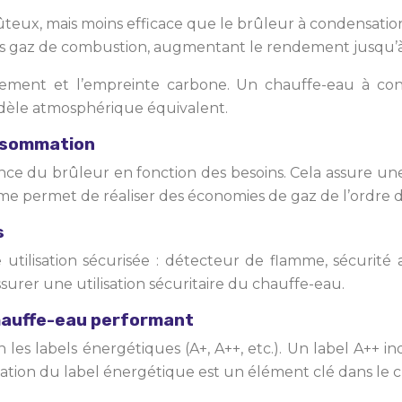
ûteux, mais moins efficace que le brûleur à condensati
s gaz de combustion, augmentant le rendement jusqu’à
ement et l’empreinte carbone. Un chauffe-eau à cond
dèle atmosphérique équivalent.
onsommation
nce du brûleur en fonction des besoins. Cela assure u
amme permet de réaliser des économies de gaz de l’ordre
s
e utilisation sécurisée : détecteur de flamme, sécurit
surer une utilisation sécuritaire du chauffe-eau.
 chauffe-eau performant
n les labels énergétiques (A+, A++, etc.). Un label A+
ification du label énergétique est un élément clé dans 