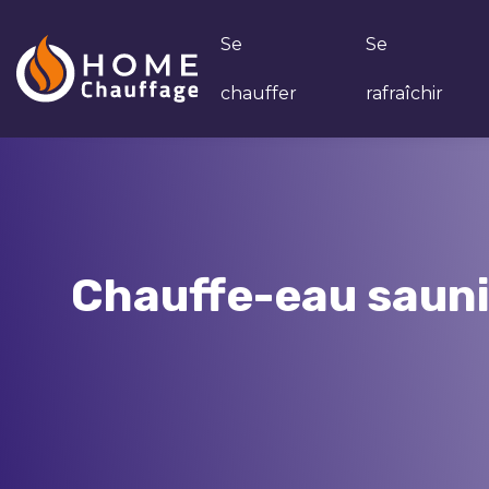
Se
Se
chauffer
rafraîchir
Chauffe-eau saunie