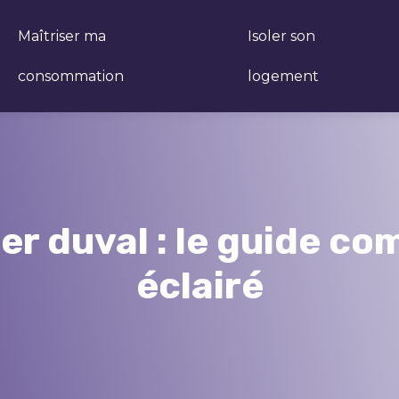
Maîtriser ma
Isoler son
consommation
logement
r duval : le guide co
éclairé