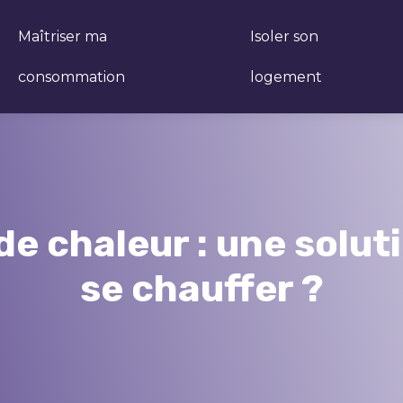
Maîtriser ma
Isoler son
consommation
logement
de chaleur : une solu
se chauffer ?