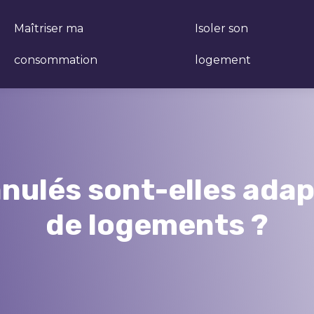
Maîtriser ma
Isoler son
consommation
logement
nulés sont-elles adap
de logements ?